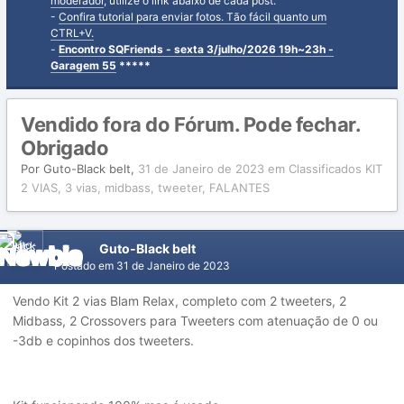
moderador
, utilize o link abaixo de cada post.
-
Confira tutorial para enviar fotos. Tão fácil quanto um
CTRL+V.
-
Encontro SQFriends - sexta 3/julho/2026 19h~23h -
Garagem 55
*****
Vendido fora do Fórum. Pode fechar.
Obrigado
Por
Guto-Black belt
,
31 de Janeiro de 2023
em
Classificados KIT
2 VIAS, 3 vias, midbass, tweeter, FALANTES
Guto-Black belt
Postado em
31 de Janeiro de 2023
Vendo Kit 2 vias Blam Relax, completo com 2 tweeters, 2
Midbass, 2 Crossovers para Tweeters com atenuação de 0 ou
-3db e copinhos dos tweeters.