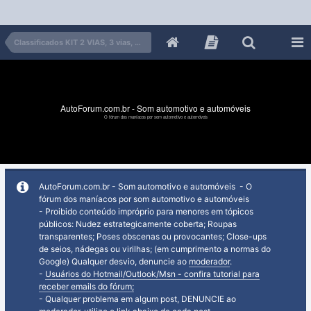
Classificados KIT 2 VIAS, 3 vias, midbass, tweeter, FALANTES
AutoForum.com.br - Som automotivo e automóveis
O fórum dos maníacos por som automotivo e automóveis
AutoForum.com.br - Som automotivo e automóveis - O
fórum dos maníacos por som automotivo e automóveis
- Proibido conteúdo impróprio para menores em tópicos
públicos: Nudez estrategicamente coberta; Roupas
transparentes; Poses obscenas ou provocantes; Close-ups
de seios, nádegas ou virilhas; (em cumprimento a normas do
Google) Qualquer desvio, denuncie ao
moderador
.
-
Usuários do Hotmail/Outlook/Msn - confira tutorial para
receber emails do fórum;
- Qualquer problema em algum post, DENUNCIE ao