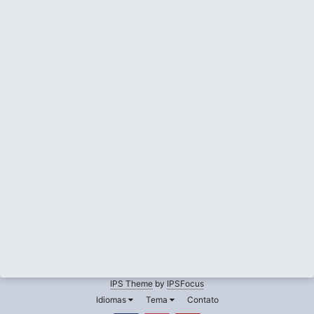
IPS Theme
by
IPSFocus
Idiomas
Tema
Contato