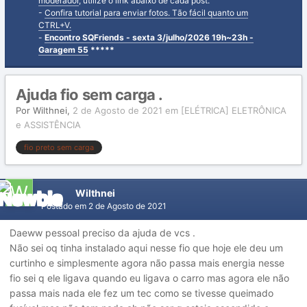
moderador
, utilize o link abaixo de cada post.
-
Confira tutorial para enviar fotos. Tão fácil quanto um
CTRL+V.
-
Encontro SQFriends - sexta 3/julho/2026 19h~23h -
Garagem 55
*****
Ajuda fio sem carga .
Por
Wilthnei
,
2 de Agosto de 2021
em
[ELÉTRICA] ELETRÔNICA
e ASSISTÊNCIA
fio preto sem carga
Wilthnei
Postado em
2 de Agosto de 2021
Daeww pessoal preciso da ajuda de vcs .
Não sei oq tinha instalado aqui nesse fio que hoje ele deu um
curtinho e simplesmente agora não passa mais energia nesse
fio sei q ele ligava quando eu ligava o carro mas agora ele não
passa mais nada ele fez um tec como se tivesse queimado