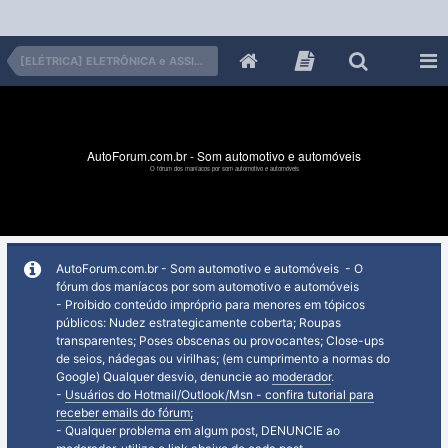
[ELÉTRICA] ELETRÔNICA e ASSISTÊNCIA
AutoForum.com.br - Som automotivo e automóveis
O fórum dos maníacos por som automotivo e automóveis
AutoForum.com.br - Som automotivo e automóveis - O
fórum dos maníacos por som automotivo e automóveis
- Proibido conteúdo impróprio para menores em tópicos
públicos: Nudez estrategicamente coberta; Roupas
transparentes; Poses obscenas ou provocantes; Close-ups
de seios, nádegas ou virilhas; (em cumprimento a normas do
Google) Qualquer desvio, denuncie ao
moderador
.
-
Usuários do Hotmail/Outlook/Msn - confira tutorial para
receber emails do fórum;
- Qualquer problema em algum post, DENUNCIE ao