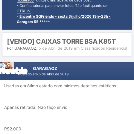
moderador
, utilize o link abaixo de cada post.
-
Confira tutorial para enviar fotos. Tão fácil quanto um
CTRL+V.
-
Encontro SQFriends - sexta 3/julho/2026 19h~23h -
Garagem 55
*****
[VENDO] CAIXAS TORRE BSA K85T
Por
GARAGAOZ
,
5 de Abril de 2019
em
Classificados Residencial
GARAGAOZ
Postado em
5 de Abril de 2019
Usadas em ótimo estado com mínimos detalhes estéticos
Apenas retirada. Não faço envio
R$2.000