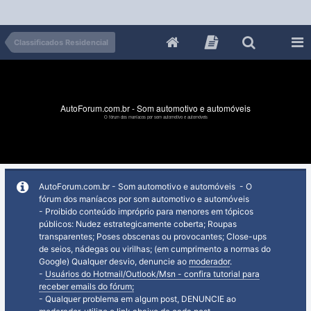
Classificados Residencial
AutoForum.com.br - Som automotivo e automóveis
O fórum dos maníacos por som automotivo e automóveis
AutoForum.com.br - Som automotivo e automóveis - O
fórum dos maníacos por som automotivo e automóveis
- Proibido conteúdo impróprio para menores em tópicos
públicos: Nudez estrategicamente coberta; Roupas
transparentes; Poses obscenas ou provocantes; Close-ups
de seios, nádegas ou virilhas; (em cumprimento a normas do
Google) Qualquer desvio, denuncie ao
moderador
.
-
Usuários do Hotmail/Outlook/Msn - confira tutorial para
receber emails do fórum;
- Qualquer problema em algum post, DENUNCIE ao