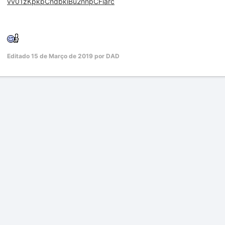
vv01zKpkpCndbkiBu2nnpCFiarc
Editado
15 de Março de 2019
por DAD