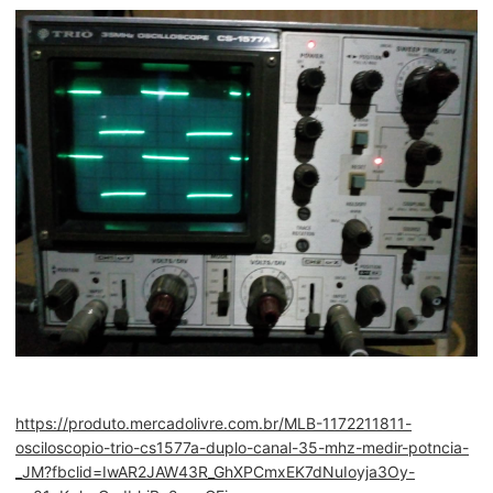
https://produto.mercadolivre.com.br/MLB-1172211811-
osciloscopio-trio-cs1577a-duplo-canal-35-mhz-medir-potncia-
_JM?fbclid=IwAR2JAW43R_GhXPCmxEK7dNuIoyja3Oy-