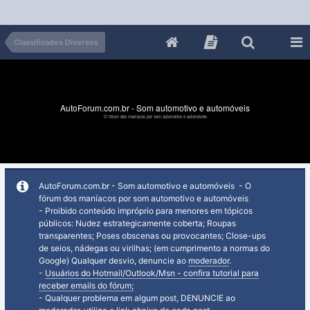
Classificados Diversos
AutoForum.com.br - Som automotivo e automóveis
O fórum dos maníacos por som automotivo e automóveis
AutoForum.com.br - Som automotivo e automóveis - O
fórum dos maníacos por som automotivo e automóveis
- Proibido conteúdo impróprio para menores em tópicos
públicos: Nudez estrategicamente coberta; Roupas
transparentes; Poses obscenas ou provocantes; Close-ups
de seios, nádegas ou virilhas; (em cumprimento a normas do
Google) Qualquer desvio, denuncie ao
moderador
.
-
Usuários do Hotmail/Outlook/Msn - confira tutorial para
receber emails do fórum;
- Qualquer problema em algum post, DENUNCIE ao