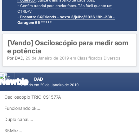
moderador
, utilize o link abaixo de cada post.
-
Confira tutorial para enviar fotos. Tão fácil quanto um
CTRL+V.
-
Encontro SQFriends - sexta 3/julho/2026 19h~23h -
Garagem 55
*****
[Vendo] Osciloscópio para medir som
e potência
Por
DAD
,
29 de Janeiro de 2019
em
Classificados Diversos
DAD
Postado em
29 de Janeiro de 2019
Osciloscópio TRIO CS1577A
Funcionando ok....
Duplo canal....
35Mhz....