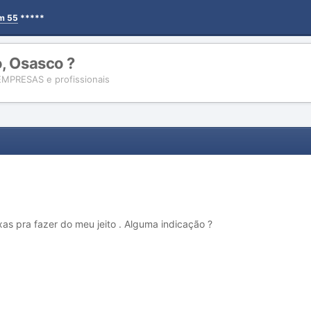
em 55
*****
o, Osasco ?
EMPRESAS e profissionais
s pra fazer do meu jeito . Alguma indicação ?