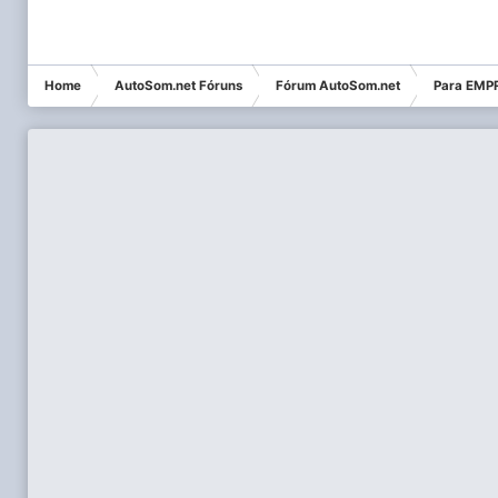
Home
AutoSom.net Fóruns
Fórum AutoSom.net
Para EMPR