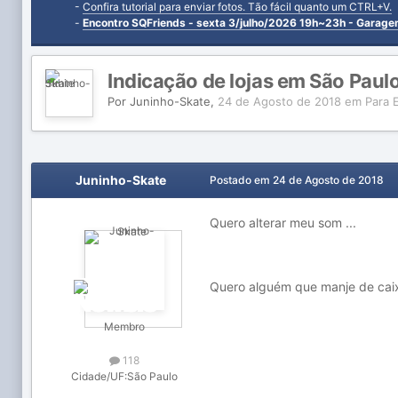
-
Confira tutorial para enviar fotos. Tão fácil quanto um CTRL+V.
-
Encontro SQFriends - sexta 3/julho/2026 19h~23h - Garag
Indicação de lojas em São Paul
Por
Juninho-Skate
,
24 de Agosto de 2018
em
Para 
Juninho-Skate
Postado em
24 de Agosto de 2018
Quero alterar meu som ...
Quero alguém que manje de caixa
Membro
118
Cidade/UF:
São Paulo