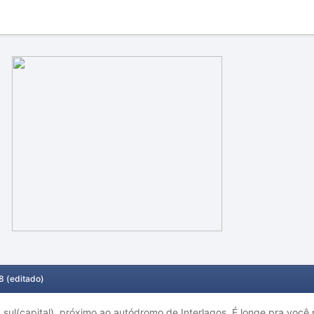
8
(editado)
a sul(capital), próximo ao autódromo de Interlagos. É longe pra vo