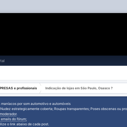
tal
PRESAS e profissionais
Indicação de lojas em São Paulo, Osasco ?
s maníacos por som automotivo e automóveis
: Nudez estrategicamente coberta; Roupas transparentes; Poses obscenas ou prov
moderador
.
 emails do fórum;
tilize o link abaixo de cada post.