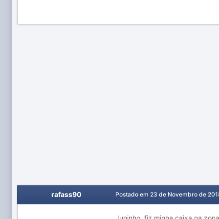
rafass90
Postado em
23 de Novembro de 201
Juninho, fiz minha caixa na zon