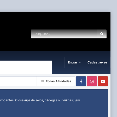
Entrar
Cadastre-se
Facebook
Instagram
Yout
Todas Atividades
ocantes; Close-ups de seios, nádegas ou virilhas; (em