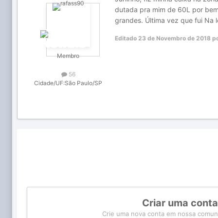
dutada pra mim de 60L por bem m
grandes. Última vez que fui Na l
Editado
23 de Novembro de 2018
po
Membro
56
Cidade/UF:
São Paulo/SP
Criar uma cont
Crie uma nova conta em nossa comunid