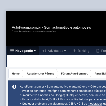
AutoForum.com.br - Som automotivo e automóveis
O fórum dos maníacos por som automotivo e automóveis
Navegação
Atividades
Ranking
Por
Home
AutoSom.net Fóruns
Fórum AutoSom.net
Para EM
AutoForum.com.br - Som automotivo e automóveis - O fórum do
- Proibido conteúdo impróprio para menores em tópicos públicos
cumprimento a normas do Google) Qualquer desvio, denuncie ao
-
Usuários do Hotmail/Outlook/Msn - confira tutorial para receber
- Qualquer problema em algum post, DENUNCIE ao
moderador
, u