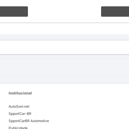
Institucional
AutoSom.net
SpportCar-BR
SpportCarBR Automotive
Publicidade