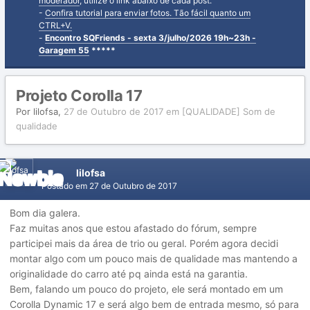
moderador
, utilize o link abaixo de cada post.
-
Confira tutorial para enviar fotos. Tão fácil quanto um
CTRL+V.
-
Encontro SQFriends - sexta 3/julho/2026 19h~23h -
Garagem 55
*****
Projeto Corolla 17
Por
lilofsa
,
27 de Outubro de 2017
em
[QUALIDADE] Som de
qualidade
lilofsa
Postado em
27 de Outubro de 2017
Bom dia galera.
Faz muitas anos que estou afastado do fórum, sempre
participei mais da área de trio ou geral. Porém agora decidi
montar algo com um pouco mais de qualidade mas mantendo a
originalidade do carro até pq ainda está na garantia.
Bem, falando um pouco do projeto, ele será montado em um
Corolla Dynamic 17 e será algo bem de entrada mesmo, só para