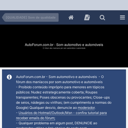
[QUALIDADE] Som de qualidade
AutoForum.com.br - Som automotivo e automóveis
O fórum dos maníacos por som automotivo e automóveis
AutoForum.com.br - Som automotivo e automóveis - O
fórum dos maníacos por som automotivo e automóveis
- Proibido conteúdo impróprio para menores em tópicos
públicos: Nudez estrategicamente coberta; Roupas
transparentes; Poses obscenas ou provocantes; Close-ups
de seios, nádegas ou virilhas; (em cumprimento a normas do
Google) Qualquer desvio, denuncie ao
moderador
.
-
Usuários do Hotmail/Outlook/Msn - confira tutorial para
receber emails do fórum;
- Qualquer problema em algum post, DENUNCIE ao