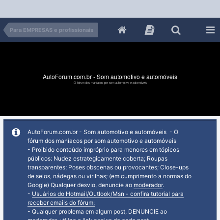
Para EMPRESAS e profissionais
AutoForum.com.br - Som automotivo e automóveis
O fórum dos maníacos por som automotivo e automóveis
AutoForum.com.br - Som automotivo e automóveis - O
fórum dos maníacos por som automotivo e automóveis
- Proibido conteúdo impróprio para menores em tópicos
públicos: Nudez estrategicamente coberta; Roupas
transparentes; Poses obscenas ou provocantes; Close-ups
de seios, nádegas ou virilhas; (em cumprimento a normas do
Google) Qualquer desvio, denuncie ao
moderador
.
-
Usuários do Hotmail/Outlook/Msn - confira tutorial para
receber emails do fórum;
- Qualquer problema em algum post, DENUNCIE ao