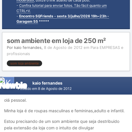
moderador
, utilize o link abaixo de cada post.
-
Confira tutorial para enviar fotos. Tão fácil quanto um
CTRL+V.
-
Encontro SQFriends - sexta 3/julho/2026 19h~23h -
Garagem 55
*****
som ambiente em loja de 250 m²
Por
kaio fernandes
,
8 de Agosto de 2012
em
Para EMPRESAS e
profissionais
som loja ambiente
kaio fernandes
Postado em
8 de Agosto de 2012
olá pessoal.
Minha loja é de roupas masculinas e femininas,adulto e infantil.
Estou precisando de um som ambiente que seja destribuido
pela extensão da loja com o intuito de divulgar