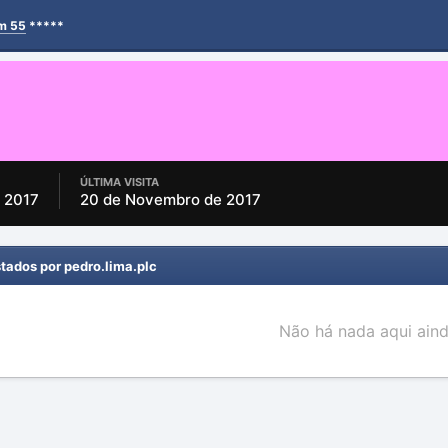
em 55
*****
ÚLTIMA VISITA
e 2017
20 de Novembro de 2017
tados por pedro.lima.plc
Não há nada aqui aind