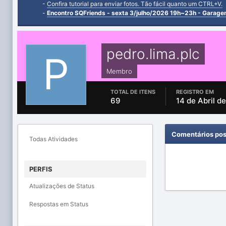
-
Confira tutorial para enviar fotos. Tão fácil quanto um CTRL+V.
-
Encontro SQFriends - sexta 3/julho/2026 19h~23h - Garag
pedro.lima.plc
Membro
TOTAL DE ITENS
REGISTRO EM
69
14 de Abril d
Comentários pos
Todas Atividades
PERFIS
Atualizações de Status
Respostas em Status