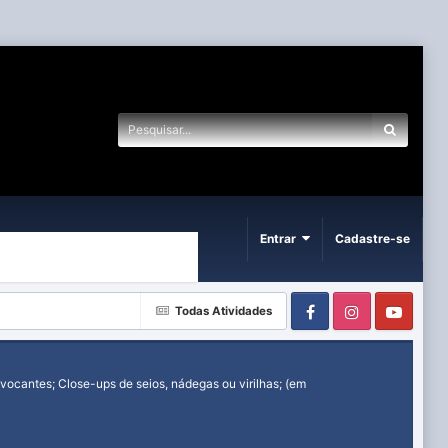
Entrar
Cadastre-se
Facebook
Instagram
Yout
Todas Atividades
ocantes; Close-ups de seios, nádegas ou virilhas; (em