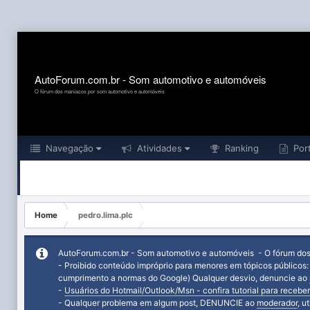
AutoForum.com.br - Som automotivo e automóveis
O fórum dos maníacos por som automotivo e automóveis
Navegação
Atividades
Ranking
Port
Home
pedro.lima.plc
AutoForum.com.br - Som automotivo e automóveis - O fórum do
- Proibido conteúdo impróprio para menores em tópicos públicos
cumprimento a normas do Google) Qualquer desvio, denuncie ao
-
Usuários do Hotmail/Outlook/Msn - confira tutorial para receber
- Qualquer problema em algum post, DENUNCIE ao
moderador
, u