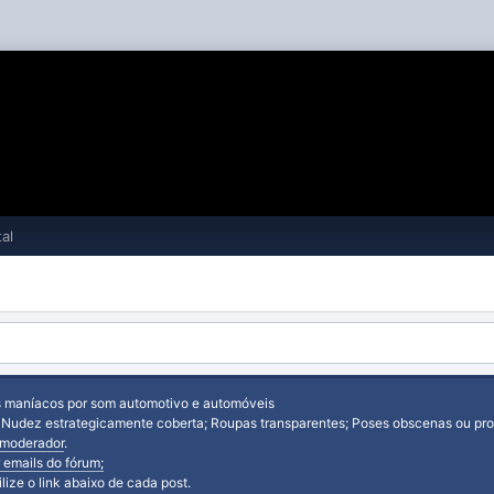
al
s maníacos por som automotivo e automóveis
: Nudez estrategicamente coberta; Roupas transparentes; Poses obscenas ou prov
moderador
.
 emails do fórum;
tilize o link abaixo de cada post.