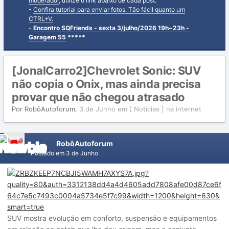
moderador
, utilize o link abaixo de cada post.
-
Confira tutorial para enviar fotos. Tão fácil quanto um
CTRL+V.
-
Encontro SQFriends - sexta 3/julho/2026 19h~23h -
Garagem 55
*****
[JonalCarro2]Chevrolet Sonic: SUV
não copia o Onix, mas ainda precisa
provar que não chegou atrasado
Por
RobôAutoforum
,
3 de Junho
em
[ Notícias ] na internet
RobôAutoforum
Postado em
3 de Junho
SUV mostra evolução em conforto, suspensão e equipamentos