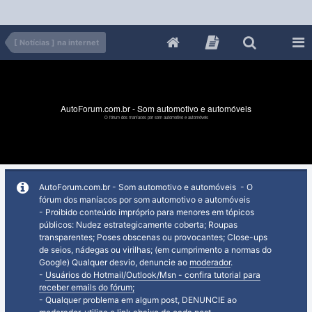
[ Notícias ] na internet
AutoForum.com.br - Som automotivo e automóveis
O fórum dos maníacos por som automotivo e automóveis
AutoForum.com.br - Som automotivo e automóveis - O
fórum dos maníacos por som automotivo e automóveis
- Proibido conteúdo impróprio para menores em tópicos
públicos: Nudez estrategicamente coberta; Roupas
transparentes; Poses obscenas ou provocantes; Close-ups
de seios, nádegas ou virilhas; (em cumprimento a normas do
Google) Qualquer desvio, denuncie ao
moderador
.
-
Usuários do Hotmail/Outlook/Msn - confira tutorial para
receber emails do fórum;
- Qualquer problema em algum post, DENUNCIE ao