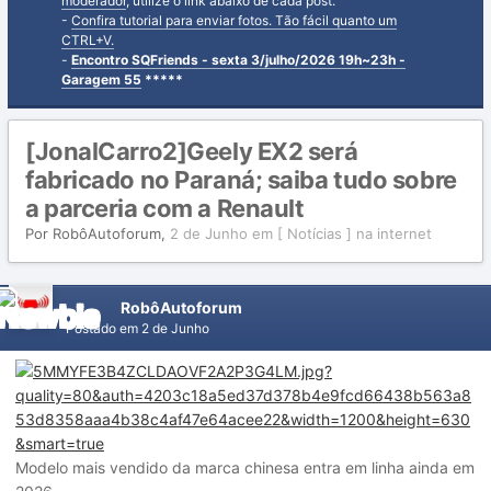
moderador
, utilize o link abaixo de cada post.
-
Confira tutorial para enviar fotos. Tão fácil quanto um
CTRL+V.
-
Encontro SQFriends - sexta 3/julho/2026 19h~23h -
Garagem 55
*****
[JonalCarro2]Geely EX2 será
fabricado no Paraná; saiba tudo sobre
a parceria com a Renault
Por
RobôAutoforum
,
2 de Junho
em
[ Notícias ] na internet
RobôAutoforum
Postado em
2 de Junho
Modelo mais vendido da marca chinesa entra em linha ainda em