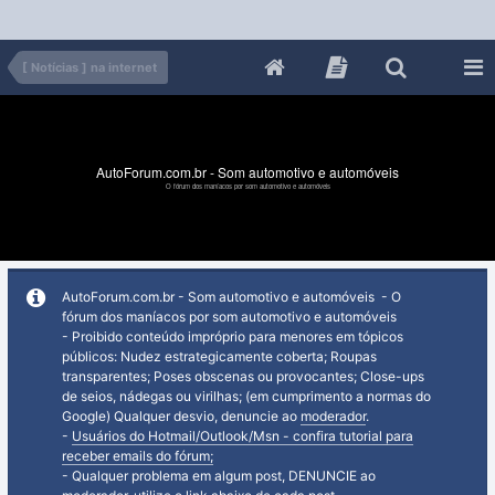
[ Notícias ] na internet
AutoForum.com.br - Som automotivo e automóveis
O fórum dos maníacos por som automotivo e automóveis
AutoForum.com.br - Som automotivo e automóveis - O
fórum dos maníacos por som automotivo e automóveis
- Proibido conteúdo impróprio para menores em tópicos
públicos: Nudez estrategicamente coberta; Roupas
transparentes; Poses obscenas ou provocantes; Close-ups
de seios, nádegas ou virilhas; (em cumprimento a normas do
Google) Qualquer desvio, denuncie ao
moderador
.
-
Usuários do Hotmail/Outlook/Msn - confira tutorial para
receber emails do fórum;
- Qualquer problema em algum post, DENUNCIE ao