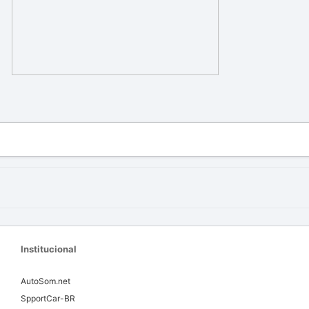
Institucional
AutoSom.net
SpportCar-BR