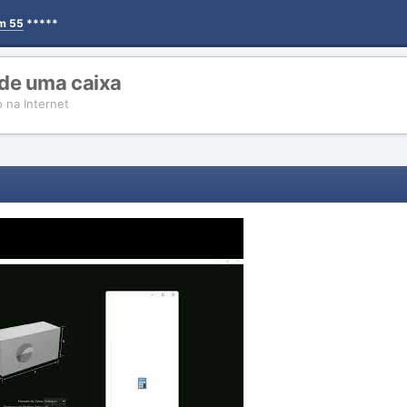
em 55
*****
de uma caixa
 na Internet