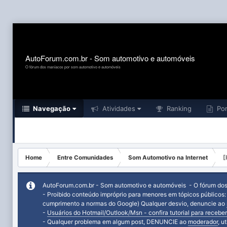
AutoForum.com.br - Som automotivo e automóveis
O fórum dos maníacos por som automotivo e automóveis
Navegação
Atividades
Ranking
Por
Home
Entre Comunidades
Som Automotivo na Internet
[
AutoForum.com.br - Som automotivo e automóveis - O fórum do
- Proibido conteúdo impróprio para menores em tópicos públicos
cumprimento a normas do Google) Qualquer desvio, denuncie ao
-
Usuários do Hotmail/Outlook/Msn - confira tutorial para receber
- Qualquer problema em algum post, DENUNCIE ao
moderador
, u