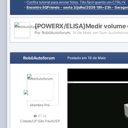
-
Confira tutorial para enviar fotos. Tão fácil quanto um CTRL+V.
-
Encontro SQFriends - sexta 3/julho/2026 19h~23h - Garag
[POWERX/ELISA]Medir volume 
Por
RobôAutoforum
,
19 de Maio
em
Som Automotivo
RobôAutoforum
Postado em
19 de Maio
Membro Pró
47.3k
Cidade/UF:
São Paulo/SP