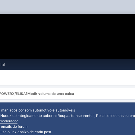
tal
POWERX/ELISA]Medir volume de uma caixa
s maníacos por som automotivo e automóveis
: Nudez estrategicamente coberta; Roupas transparentes; Poses obscenas ou prov
moderador
.
 emails do fórum;
tilize o link abaixo de cada post.