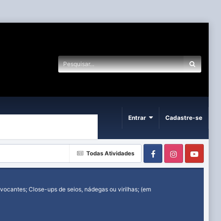
Entrar
Cadastre-se
Facebook
Instagram
Yout
Todas Atividades
ocantes; Close-ups de seios, nádegas ou virilhas; (em