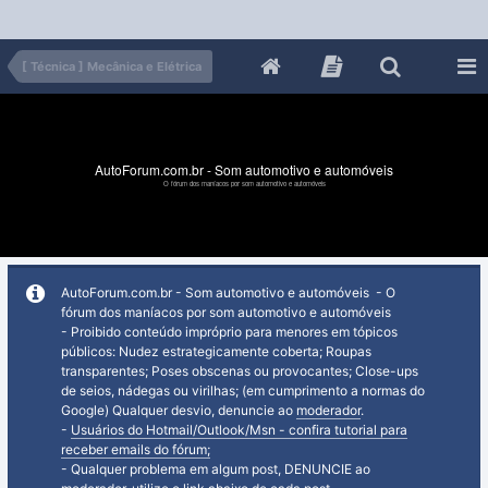
[ Técnica ] Mecânica e Elétrica
AutoForum.com.br - Som automotivo e automóveis
O fórum dos maníacos por som automotivo e automóveis
AutoForum.com.br - Som automotivo e automóveis - O
fórum dos maníacos por som automotivo e automóveis
- Proibido conteúdo impróprio para menores em tópicos
públicos: Nudez estrategicamente coberta; Roupas
transparentes; Poses obscenas ou provocantes; Close-ups
de seios, nádegas ou virilhas; (em cumprimento a normas do
Google) Qualquer desvio, denuncie ao
moderador
.
-
Usuários do Hotmail/Outlook/Msn - confira tutorial para
receber emails do fórum;
- Qualquer problema em algum post, DENUNCIE ao