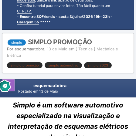
moderador
, utilize o link abaixo de cada post.
-
Confira tutorial para enviar fotos. Tão fácil quanto um
CTRL+V.
-
Encontro SQFriends - sexta 3/julho/2026 19h~23h -
Garagem 55
*****
SIMPLO PROMOÇÃO
simplo
Por
esquemautobra
,
13 de Maio
em
[ Técnica ] Mecânica e
Elétrica
simplo promoção
simplo automotivo
simplo 2023
esquemautobra
Postado em
13 de Maio
Simplo é um software automotivo
especializado na visualização e
interpretação de esquemas elétricos