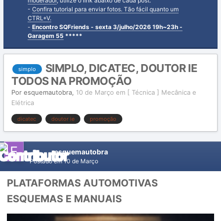
moderador
, utilize o link abaixo de cada post.
-
Confira tutorial para enviar fotos. Tão fácil quanto um
CTRL+V.
-
Encontro SQFriends - sexta 3/julho/2026 19h~23h -
Garagem 55
*****
SIMPLO, DICATEC, DOUTOR IE
simplo
TODOS NA PROMOÇÃO
Por
esquemautobra
,
10 de Março
em
[ Técnica ] Mecânica e
Elétrica
dicatec
doutor ie
promoção
esquemautobra
Postado em
10 de Março
PLATAFORMAS AUTOMOTIVAS
ESQUEMAS E MANUAIS