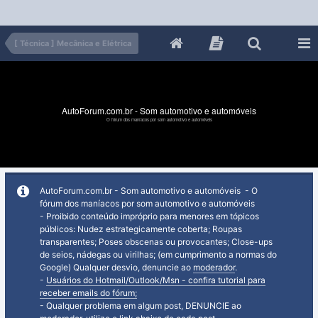
[ Técnica ] Mecânica e Elétrica
AutoForum.com.br - Som automotivo e automóveis
O fórum dos maníacos por som automotivo e automóveis
AutoForum.com.br - Som automotivo e automóveis - O
fórum dos maníacos por som automotivo e automóveis
- Proibido conteúdo impróprio para menores em tópicos
públicos: Nudez estrategicamente coberta; Roupas
transparentes; Poses obscenas ou provocantes; Close-ups
de seios, nádegas ou virilhas; (em cumprimento a normas do
Google) Qualquer desvio, denuncie ao
moderador
.
-
Usuários do Hotmail/Outlook/Msn - confira tutorial para
receber emails do fórum;
- Qualquer problema em algum post, DENUNCIE ao