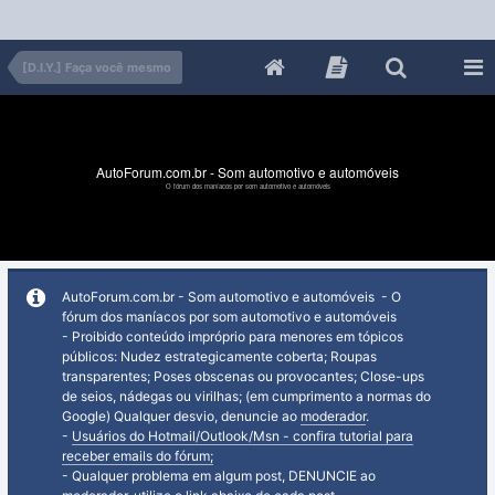
[D.I.Y.] Faça você mesmo
AutoForum.com.br - Som automotivo e automóveis
O fórum dos maníacos por som automotivo e automóveis
AutoForum.com.br - Som automotivo e automóveis - O
fórum dos maníacos por som automotivo e automóveis
- Proibido conteúdo impróprio para menores em tópicos
públicos: Nudez estrategicamente coberta; Roupas
transparentes; Poses obscenas ou provocantes; Close-ups
de seios, nádegas ou virilhas; (em cumprimento a normas do
Google) Qualquer desvio, denuncie ao
moderador
.
-
Usuários do Hotmail/Outlook/Msn - confira tutorial para
receber emails do fórum;
- Qualquer problema em algum post, DENUNCIE ao