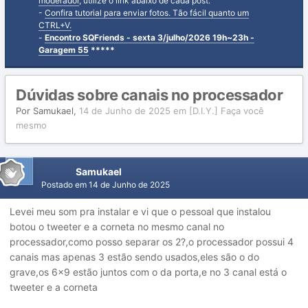
moderador
, utilize o link abaixo de cada post.
-
Confira tutorial para enviar fotos. Tão fácil quanto um
CTRL+V.
-
Encontro SQFriends - sexta 3/julho/2026 19h~23h -
Garagem 55
*****
Dúvidas sobre canais no processador
Por
Samukael
,
14 de Junho de 2025
em
[D.I.Y.] Faça você
mesmo
Samukael
Postado em
14 de Junho de 2025
Levei meu som pra instalar e vi que o pessoal que instalou
botou o tweeter e a corneta no mesmo canal no
processador,como posso separar os 2?,o processador possui 4
canais mas apenas 3 estão sendo usados,eles são o do
grave,os 6×9 estão juntos com o da porta,e no 3 canal está o
tweeter e a corneta