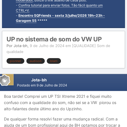
moderador
, utilize o link abaixo de cada post.
-
Confira tutorial para enviar fotos. Tão fácil quanto um
CTRL+V.
-
Encontro SQFriends - sexta 3/julho/2026 19h~23h -
Garagem 55
*****
UP no sistema de som do VW UP
Por
Jota-bh
,
9 de Julho de 2024
em
[QUALIDADE] Som de
qualidade
pionner
audison
blam
Jota-bh
Postado em
9 de Julho de 2024
Boa tarde! Comprei um UP TSI Xtreme 2021 e fiquei muito
confuso com a qualidade do som, não sei se a VW piorou os
alto-falantes deste último ano do Upzinho.
De qualquer forma resolvi fazer uma mudança radical. Com a
ajuda de um bom profissional aqui de BH optamos por trocar a