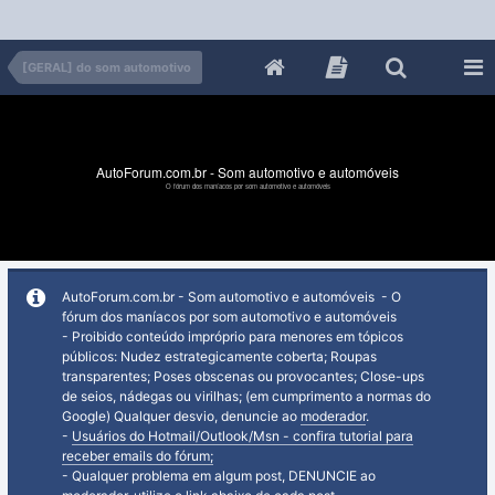
[GERAL] do som automotivo
AutoForum.com.br - Som automotivo e automóveis
O fórum dos maníacos por som automotivo e automóveis
AutoForum.com.br - Som automotivo e automóveis - O
fórum dos maníacos por som automotivo e automóveis
- Proibido conteúdo impróprio para menores em tópicos
públicos: Nudez estrategicamente coberta; Roupas
transparentes; Poses obscenas ou provocantes; Close-ups
de seios, nádegas ou virilhas; (em cumprimento a normas do
Google) Qualquer desvio, denuncie ao
moderador
.
-
Usuários do Hotmail/Outlook/Msn - confira tutorial para
receber emails do fórum;
- Qualquer problema em algum post, DENUNCIE ao