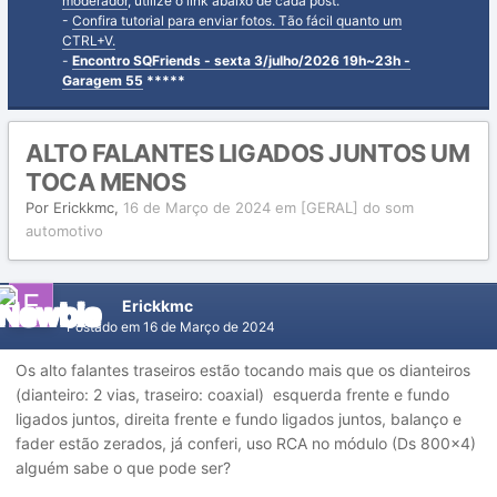
moderador
, utilize o link abaixo de cada post.
-
Confira tutorial para enviar fotos. Tão fácil quanto um
CTRL+V.
-
Encontro SQFriends - sexta 3/julho/2026 19h~23h -
Garagem 55
*****
ALTO FALANTES LIGADOS JUNTOS UM
TOCA MENOS
Por
Erickkmc
,
16 de Março de 2024
em
[GERAL] do som
automotivo
Erickkmc
Postado em
16 de Março de 2024
Os alto falantes traseiros estão tocando mais que os dianteiros
(dianteiro: 2 vias, traseiro: coaxial) esquerda frente e fundo
ligados juntos, direita frente e fundo ligados juntos, balanço e
fader estão zerados, já conferi, uso RCA no módulo (Ds 800x4)
alguém sabe o que pode ser?