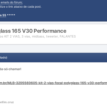
 emails do fórum;
tilize o link abaixo de cada post.
em 55
*****
yglass 165 V30 Performance
dos KIT 2 VIAS, 3 vias, midbass, tweeter, FALANTES
itado)
ida só chamar!
com.br/MLB-3295569605-kit-2-vias-focal-polyglass-165-v30-perfo
nfim.cruz