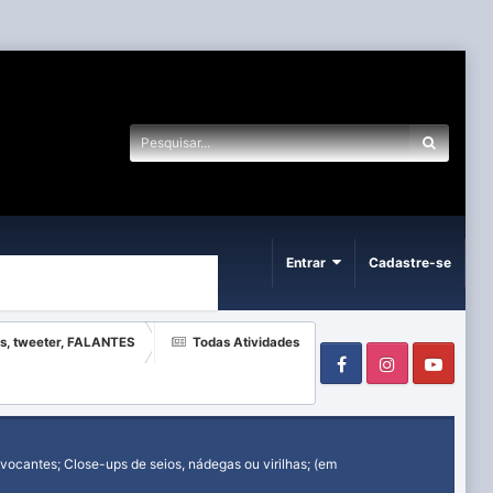
Entrar
Cadastre-se
ass, tweeter, FALANTES
Todas Atividades
Facebook
Instagram
Yout
ocantes; Close-ups de seios, nádegas ou virilhas; (em