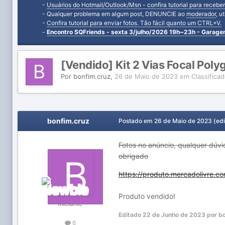
-
Usuários do Hotmail/Outlook/Msn - confira tutorial para receber
- Qualquer problema em algum post, DENUNCIE ao
moderador
, u
-
Confira tutorial para enviar fotos. Tão fácil quanto um CTRL+V.
-
Encontro SQFriends - sexta 3/julho/2026 19h~23h - Garag
[Vendido] Kit 2 Vias Focal Pol
Por
bonfim.cruz
,
26 de Maio de 2023
em
Classifica
bonfim.cruz
Postado em
26 de Maio de 2023
(ed
Fotos no anúncio, qualquer dúv
obrigado
https://produto.mercadolivre.
Produto vendido!
Iniciante
Editado
22 de Junho de 2023
por bo
6