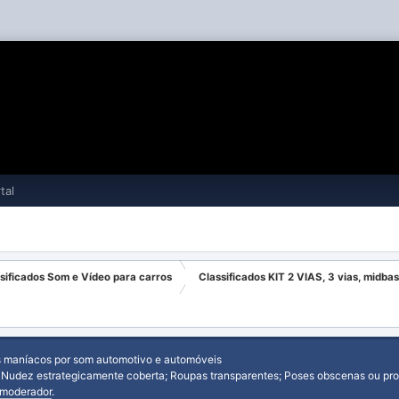
tal
sificados Som e Vídeo para carros
Classificados KIT 2 VIAS, 3 vias, midb
s maníacos por som automotivo e automóveis
: Nudez estrategicamente coberta; Roupas transparentes; Poses obscenas ou prov
moderador
.