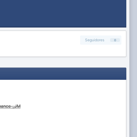
Seguidores
0
rmance-_JM