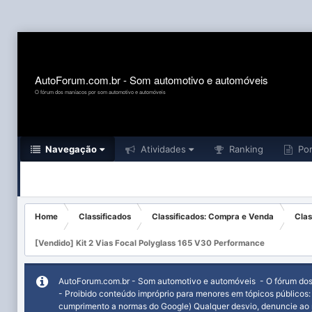
AutoForum.com.br - Som automotivo e automóveis
O fórum dos maníacos por som automotivo e automóveis
Navegação
Atividades
Ranking
Por
Home
Classificados
Classificados: Compra e Venda
Clas
[Vendido] Kit 2 Vias Focal Polyglass 165 V30 Performance
AutoForum.com.br - Som automotivo e automóveis - O fórum do
- Proibido conteúdo impróprio para menores em tópicos públicos
cumprimento a normas do Google) Qualquer desvio, denuncie ao