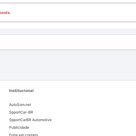
posts.
Institucional
AutoSom.net
SpportCar-BR
SpportCarBR Automotive
Publicidade
Entre em contato