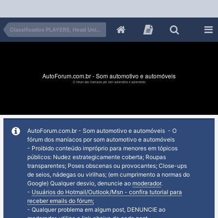
Classificados PLAYERS, Head Unit (HU), CD-players, DVD-players...
AutoForum.com.br - Som automotivo e automóveis
O fórum dos maníacos por som automotivo e automóveis
AutoForum.com.br - Som automotivo e automóveis - O
fórum dos maníacos por som automotivo e automóveis
- Proibido conteúdo impróprio para menores em tópicos
públicos: Nudez estrategicamente coberta; Roupas
transparentes; Poses obscenas ou provocantes; Close-ups
de seios, nádegas ou virilhas; (em cumprimento a normas do
Google) Qualquer desvio, denuncie ao
moderador
.
-
Usuários do Hotmail/Outlook/Msn - confira tutorial para
receber emails do fórum;
- Qualquer problema em algum post, DENUNCIE ao