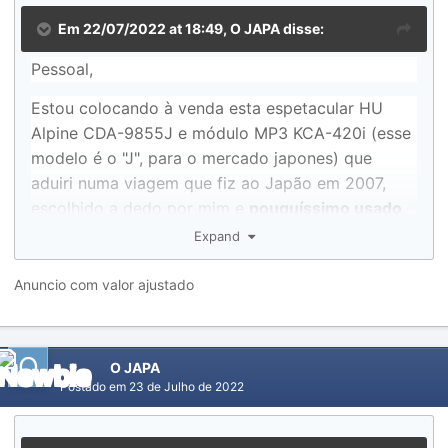
Em 22/07/2022 at 18:49,
O JAPA
disse:
Pessoal,
Estou colocando à venda esta espetacular HU
Alpine CDA-9855J e módulo MP3 KCA-420i (esse
modelo é o "J", para o mercado japones) que
aduiri numa viagem que fiz ao Japão em 2007,
escolhido a dedo por mim e
pouquíssimo usado
.
Sou
único dono
.
Expand
Como podem observar nas fotos, pouquíssimas
Anuncio com valor ajustado
marcas de uso. O slide funciona perfeitamente.
Silk da tela íntegros, bem como do controle
remoto original (sem uso).
O JAPA
Mecanismo do CD está 100%, não pula.
Postado em
23 de Julho de 2022
Acompanha o módulo KCA-420i, que utilizava