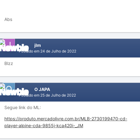
Abs
jlm
Postado em
24 de Julho de 2022
Blzz
O JAPA
Postado em
25 de Julho de 2022
Segue link do ML:
https://produto.mercadolivre.com.br/MLB-2730199470-cd-
player-alpine-cda-9855j-kca420i-_JM