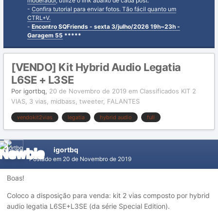
moderador
, utilize o link abaixo de cada post.
-
Confira tutorial para enviar fotos. Tão fácil quanto um
CTRL+V.
-
Encontro SQFriends - sexta 3/julho/2026 19h~23h -
Garagem 55
*****
[VENDO] Kit Hybrid Audio Legatia
L6SE + L3SE
Por
igortbq
,
20 de Novembro de 2019
em
Classificados KIT 2
VIAS, 3 vias, midbass, tweeter, FALANTES
vendokit2vias
legatia
hybrid audio
full
igortbq
Postado em
20 de Novembro de 2019
Boas!
Coloco a disposição para venda: kit 2 vias composto por hybrid
audio legatia L6SE+L3SE (da série Special Edition).