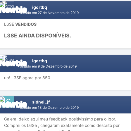
igortbq
Postado em
27 de Novembro de 2019
L6SE
VENDIDOS
L3SE AINDA DISPONÍVEIS.
igortbq
Postado em
9 de Dezembro de 2019
up! L3SE agora por 850.
sidnei_jf
Postado em
13 de Dezembro de 2019
Galera, deixo aqui meu feedback positivissimo para o Igor.
Comprei os L6Se , chegaram exatamente como descrito por