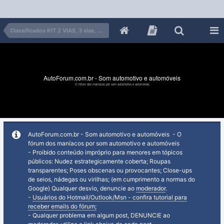
Classificados KIT 2 VIAS, 3 vias, midbass, tweeter, FALANTES
AutoForum.com.br - Som automotivo e automóveis
O fórum dos maníacos por som automotivo e automóveis
AutoForum.com.br - Som automotivo e automóveis - O
fórum dos maníacos por som automotivo e automóveis
- Proibido conteúdo impróprio para menores em tópicos
públicos: Nudez estrategicamente coberta; Roupas
transparentes; Poses obscenas ou provocantes; Close-ups
de seios, nádegas ou virilhas; (em cumprimento a normas do
Google) Qualquer desvio, denuncie ao
moderador
.
-
Usuários do Hotmail/Outlook/Msn - confira tutorial para
receber emails do fórum;
- Qualquer problema em algum post, DENUNCIE ao