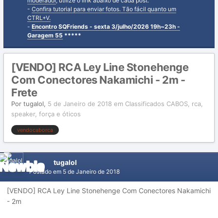
moderador
, utilize o link abaixo de cada post.
-
Confira tutorial para enviar fotos. Tão fácil quanto um
CTRL+V.
-
Encontro SQFriends - sexta 3/julho/2026 19h~23h -
Garagem 55
*****
[VENDO] RCA Ley Line Stonehenge
Com Conectores Nakamichi - 2m -
Frete
Por
tugalol
,
5 de Janeiro de 2018
em
Classificados CABOS, rca,
speaker, força e óticos
vendocaborca
tugalol
Postado em
5 de Janeiro de 2018
[VENDO] RCA Ley Line Stonehenge Com Conectores Nakamichi
- 2m