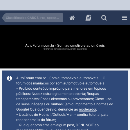
Classificados CABOS, rca, speaker, força e óticos
AutoForum.com.br - Som automotivo e automóveis
O fórum dos maníacos por som automotivo e automóveis
AutoForum.com.br - Som automotivo e automóveis - O
fórum dos maníacos por som automotivo e automóveis
- Proibido conteúdo impróprio para menores em tópicos
públicos: Nudez estrategicamente coberta; Roupas
transparentes; Poses obscenas ou provocantes; Close-ups
de seios, nádegas ou virilhas; (em cumprimento a normas do
Google) Qualquer desvio, denuncie ao
moderador
.
-
Usuários do Hotmail/Outlook/Msn - confira tutorial para
receber emails do fórum;
- Qualquer problema em algum post, DENUNCIE ao