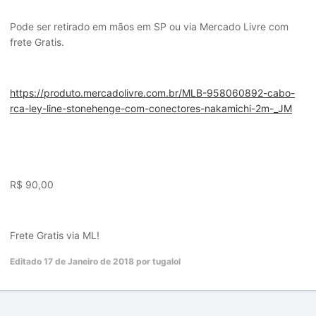
Pode ser retirado em mãos em SP ou via Mercado Livre com
frete Gratis.
https://produto.mercadolivre.com.br/MLB-958060892-cabo-
rca-ley-line-stonehenge-com-conectores-nakamichi-2m-_JM
R$ 90,00
Frete Gratis via ML!
Editado
17 de Janeiro de 2018
por tugalol