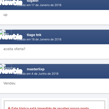
tugalol
Postado em
17 de Janeiro de 2018
up
tiago tnk
Postado em
18 de Janeiro de 2018
aceita oferta?
masterlixp
Postado em
4 de Junho de 2018
Vendeu
Este tópico está impedido de receber novos posts.