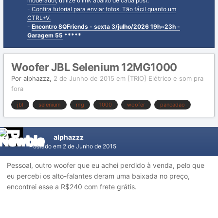
moderador
, utilize o link abaixo de cada post.
-
Confira tutorial para enviar fotos. Tão fácil quanto um
CTRL+V.
-
Encontro SQFriends - sexta 3/julho/2026 19h~23h -
Garagem 55
*****
Woofer JBL Selenium 12MG1000
Por
alphazzz
,
2 de Junho de 2015
em
[TRIO] Elétrico e som pra
fora
jbl
selenium
mg
1000
woofer
pancadao
alphazzz
Postado em
2 de Junho de 2015
Pessoal, outro woofer que eu achei perdido à venda, pelo que
eu percebi os alto-falantes deram uma baixada no preço,
encontrei esse a R$240 com frete grátis.