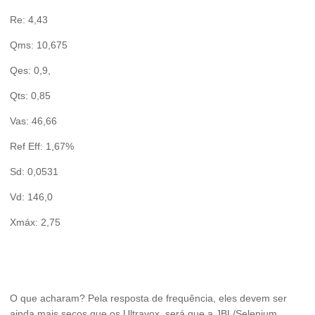
Re: 4,43
Qms: 10,675
Qes: 0,9,
Qts: 0,85
Vas: 46,66
Ref Eff: 1,67%
Sd: 0,0531
Vd: 146,0
Xmáx: 2,75
O que acharam? Pela resposta de frequência, eles devem ser
ainda mais secos que os Ultravox, será que a JBL/Selenium