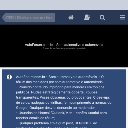
[TRIO] Elétrico e som pra fora
AutoForum.com.br - Som automotivo e automóveis
O fórum dos maníacos por som automotivo e automóveis
AutoForum.com.br - Som automotivo e automóveis - O
fórum dos maníacos por som automotivo e automóveis
- Proibido conteúdo impróprio para menores em tópicos
públicos: Nudez estrategicamente coberta; Roupas
transparentes; Poses obscenas ou provocantes; Close-ups
de seios, nádegas ou virilhas; (em cumprimento a normas do
Google) Qualquer desvio, denuncie ao
moderador
.
-
Usuários do Hotmail/Outlook/Msn - confira tutorial para
receber emails do fórum;
- Qualquer problema em algum post, DENUNCIE ao