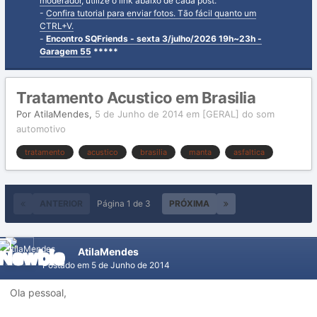
moderador
, utilize o link abaixo de cada post.
-
Confira tutorial para enviar fotos. Tão fácil quanto um
CTRL+V.
-
Encontro SQFriends - sexta 3/julho/2026 19h~23h -
Garagem 55
*****
Tratamento Acustico em Brasilia
Por
AtilaMendes
,
5 de Junho de 2014
em
[GERAL] do som
automotivo
tratamento
acustico
brasilia
manta
asfaltica
ANTERIOR
Página 1 de 3
PRÓXIMA
AtilaMendes
Postado em
5 de Junho de 2014
Ola pessoal,