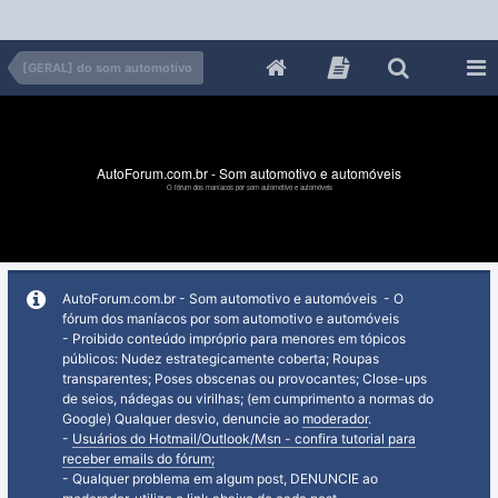
[GERAL] do som automotivo
AutoForum.com.br - Som automotivo e automóveis
O fórum dos maníacos por som automotivo e automóveis
AutoForum.com.br - Som automotivo e automóveis - O
fórum dos maníacos por som automotivo e automóveis
- Proibido conteúdo impróprio para menores em tópicos
públicos: Nudez estrategicamente coberta; Roupas
transparentes; Poses obscenas ou provocantes; Close-ups
de seios, nádegas ou virilhas; (em cumprimento a normas do
Google) Qualquer desvio, denuncie ao
moderador
.
-
Usuários do Hotmail/Outlook/Msn - confira tutorial para
receber emails do fórum;
- Qualquer problema em algum post, DENUNCIE ao