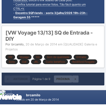
moderador
, utilize o link abaixo de cada post.
-
Confira tutorial para enviar fotos. Tão fácil quanto um
CTRL+V.
-
Encontro SQFriends - sexta 3/julho/2026 19h~23h -
Garagem 55
*****
[VW Voyage 13/13] SQ de Entrada -
DIY
Por
brcamilo
,
20 de Março de 2014
em
[QUALIDADE] Galeria e
Projetos
VW
Voyage
SQ
Som de qualidade
Entrada
Sony
Dat
JBL
Custo benefício
Rockford Fosgate
ANTERIOR
Página 1 de 9
PRÓXIMA
brcamilo
Postado em
20 de Março de 2014