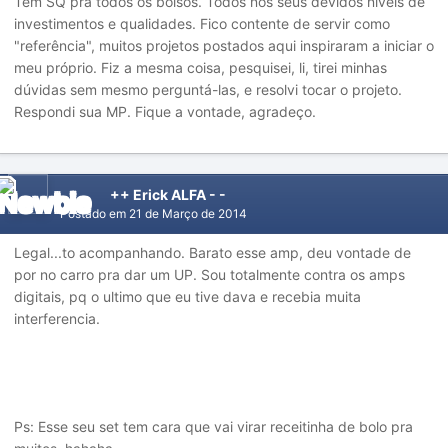
Tem SQ pra todos os bolsos. Todos nos seus devidos níveis de
investimentos e qualidades. Fico contente de servir como
"referência", muitos projetos postados aqui inspiraram a iniciar o
meu próprio. Fiz a mesma coisa, pesquisei, li, tirei minhas
dúvidas sem mesmo perguntá-las, e resolvi tocar o projeto.
Respondi sua MP. Fique a vontade, agradeço.
++ Erick ALFA - -
Postado em
21 de Março de 2014
Legal...to acompanhando. Barato esse amp, deu vontade de
por no carro pra dar um UP. Sou totalmente contra os amps
digitais, pq o ultimo que eu tive dava e recebia muita
interferencia.
Ps: Esse seu set tem cara que vai virar receitinha de bolo pra