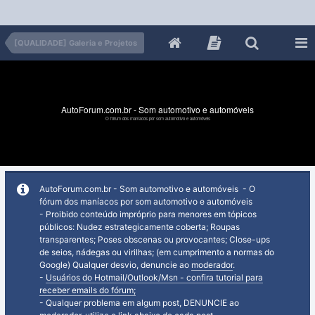
[QUALIDADE] Galeria e Projetos
AutoForum.com.br - Som automotivo e automóveis
O fórum dos maníacos por som automotivo e automóveis
AutoForum.com.br - Som automotivo e automóveis - O
fórum dos maníacos por som automotivo e automóveis
- Proibido conteúdo impróprio para menores em tópicos
públicos: Nudez estrategicamente coberta; Roupas
transparentes; Poses obscenas ou provocantes; Close-ups
de seios, nádegas ou virilhas; (em cumprimento a normas do
Google) Qualquer desvio, denuncie ao
moderador
.
-
Usuários do Hotmail/Outlook/Msn - confira tutorial para
receber emails do fórum;
- Qualquer problema em algum post, DENUNCIE ao