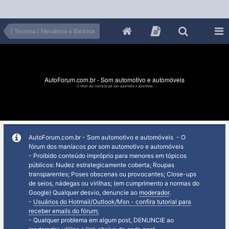
[ Técnica ] Mecânica e Elétrica
AutoForum.com.br - Som automotivo e automóveis
O fórum dos maníacos por som automotivo e automóveis
AutoForum.com.br - Som automotivo e automóveis - O
fórum dos maníacos por som automotivo e automóveis
- Proibido conteúdo impróprio para menores em tópicos
públicos: Nudez estrategicamente coberta; Roupas
transparentes; Poses obscenas ou provocantes; Close-ups
de seios, nádegas ou virilhas; (em cumprimento a normas do
Google) Qualquer desvio, denuncie ao
moderador
.
-
Usuários do Hotmail/Outlook/Msn - confira tutorial para
receber emails do fórum;
- Qualquer problema em algum post, DENUNCIE ao