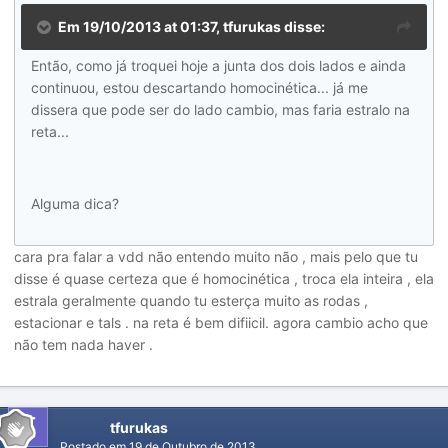
Em 19/10/2013 at 01:37, tfurukas disse:
Então, como já troquei hoje a junta dos dois lados e ainda
continuou, estou descartando homocinética... já me
dissera que pode ser do lado cambio, mas faria estralo na
reta...
Alguma dica?
cara pra falar a vdd não entendo muito não , mais pelo que tu
disse é quase certeza que é homocinética , troca ela inteira , ela
estrala geralmente quando tu esterça muito as rodas ,
estacionar e tals . na reta é bem difiicil. agora cambio acho que
não tem nada haver .
tfurukas
Postado em
19 de Outubro de 2013