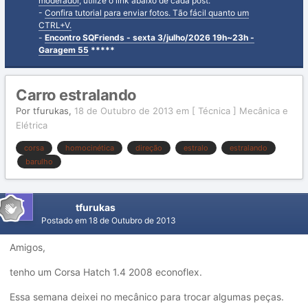
moderador
, utilize o link abaixo de cada post.
-
Confira tutorial para enviar fotos. Tão fácil quanto um
CTRL+V.
-
Encontro SQFriends - sexta 3/julho/2026 19h~23h -
Garagem 55
*****
Carro estralando
Por
tfurukas
,
18 de Outubro de 2013
em
[ Técnica ] Mecânica e
Elétrica
corsa
homocinética
direção
estralo
estralando
barulho
tfurukas
Postado em
18 de Outubro de 2013
Amigos,
tenho um Corsa Hatch 1.4 2008 econoflex.
Essa semana deixei no mecânico para trocar algumas peças.