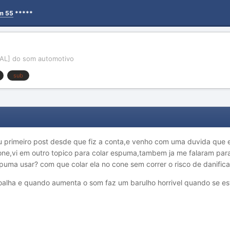
em 55
*****
AL] do som automotivo
sub
u primeiro post desde que fiz a conta,e venho com uma duvida que 
ne,vi em outro topico para colar espuma,tambem ja me falaram para
uma usar? com que colar ela no cone sem correr o risco de danifica
oalha e quando aumenta o som faz um barulho horrivel quando se est