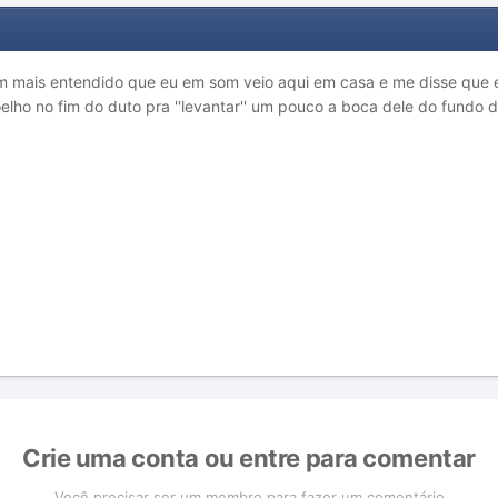
 mais entendido que eu em som veio aqui em casa e me disse que er
elho no fim do duto pra ''levantar'' um pouco a boca dele do fundo d
Crie uma conta ou entre para comentar
Você precisar ser um membro para fazer um comentário