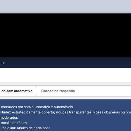
tal
 do som automotivo
Cordoalha raspando
s maníacos por som automotivo e automóveis
: Nudez estrategicamente coberta; Roupas transparentes; Poses obscenas ou prov
moderador
.
 emails do fórum;
tilize o link abaixo de cada post.