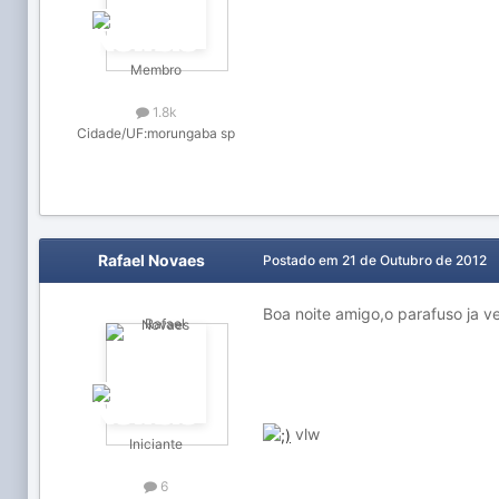
Membro
1.8k
Cidade/UF:
morungaba sp
Rafael Novaes
Postado em
21 de Outubro de 2012
Boa noite amigo,o parafuso ja v
vlw
Iniciante
6