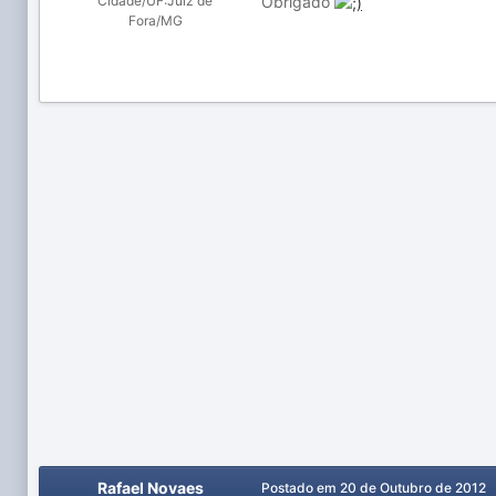
Obrigado
Cidade/UF:
Juiz de
Fora/MG
Rafael Novaes
Postado em
20 de Outubro de 2012