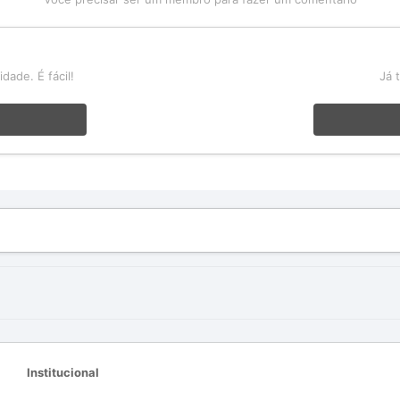
a
ade. É fácil!
Já 
Institucional