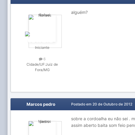
alguém?
Iniciante
6
Cidade/UF:
Juiz de
Fora/MG
Marcos pedro
Postado em
20 de Outubro de 2012
sobre a cordoalha eu não sei .
assim aberto baita som feio pense