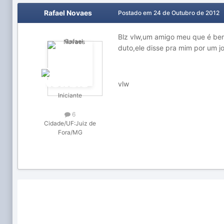
Rafael Novaes
Postado em
24 de Outubro de 2012
Blz vlw,um amigo meu que é bem
duto,ele disse pra mim por um jo
vlw
Iniciante
6
Cidade/UF:
Juiz de
Fora/MG