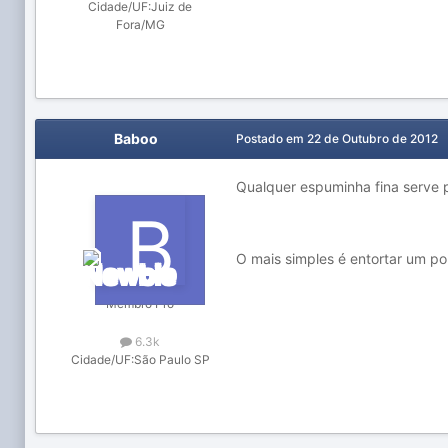
Cidade/UF:
Juiz de
Fora/MG
Baboo
Postado em
22 de Outubro de 2012
Qualquer espuminha fina serve p
O mais simples é entortar um p
Membro Pró
6.3k
Cidade/UF:
São Paulo SP