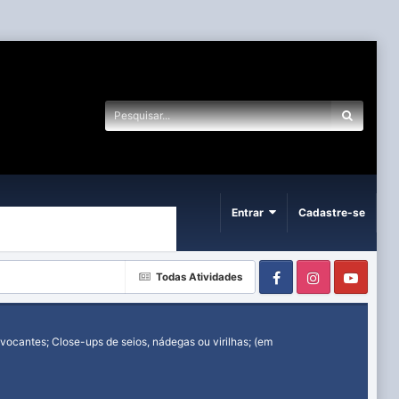
Entrar
Cadastre-se
Facebook
Instagram
Yout
Todas Atividades
ocantes; Close-ups de seios, nádegas ou virilhas; (em