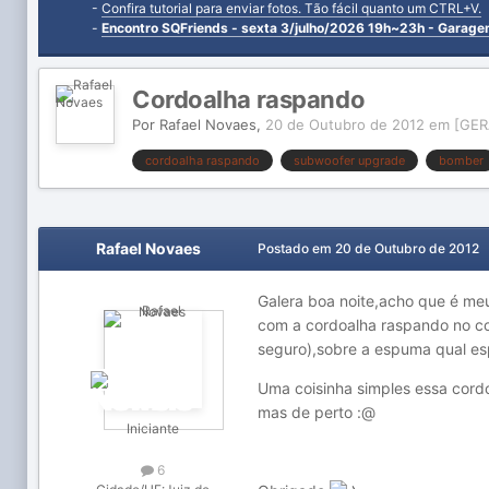
-
Confira tutorial para enviar fotos. Tão fácil quanto um CTRL+V.
-
Encontro SQFriends - sexta 3/julho/2026 19h~23h - Garag
Cordoalha raspando
Por
Rafael Novaes
,
20 de Outubro de 2012
em
[GER
cordoalha raspando
subwoofer upgrade
bomber
Rafael Novaes
Postado em
20 de Outubro de 2012
Galera boa noite,acho que é me
com a cordoalha raspando no co
seguro),sobre a espuma qual esp
Uma coisinha simples essa cord
mas de perto :@
Iniciante
6