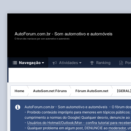
AutoForum.com.br - Som automotivo e automóveis
O fórum dos maníacos por som automotivo e automóveis
Navegação
Atividades
Ranking
Por
Home
AutoSom.net Fóruns
Fórum AutoSom.net
[GERAL]
AutoForum.com.br - Som automotivo e automóveis - O fórum do
- Proibido conteúdo impróprio para menores em tópicos públicos
cumprimento a normas do Google) Qualquer desvio, denuncie ao
-
Usuários do Hotmail/Outlook/Msn - confira tutorial para receber
- Qualquer problema em algum post, DENUNCIE ao
moderador
, u