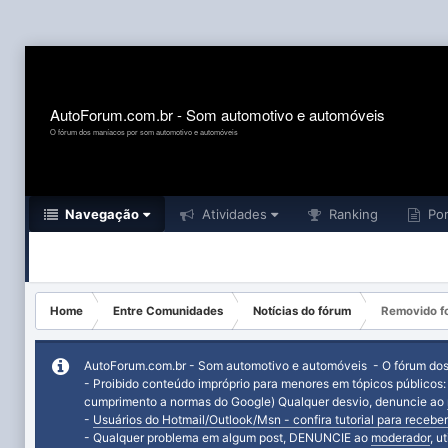
AutoForum.com.br - Som automotivo e automóveis
O fórum dos maníacos por som automotivo e automóveis
Navegação
Atividades
Ranking
Por
Home
Entre Comunidades
Notícias do fórum
Removido fo
AutoForum.com.br - Som automotivo e automóveis - O fórum do
- Proibido conteúdo impróprio para menores em tópicos públicos
cumprimento a normas do Google) Qualquer desvio, denuncie ao
-
Usuários do Hotmail/Outlook/Msn - confira tutorial para receber
- Qualquer problema em algum post, DENUNCIE ao
moderador
, u