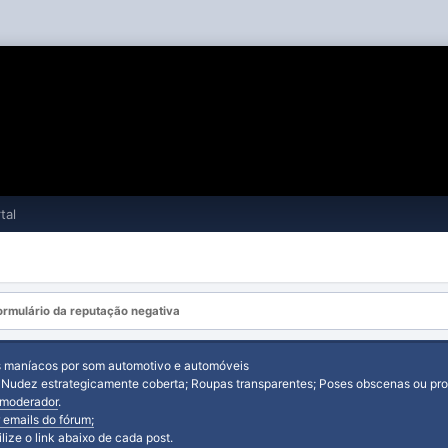
tal
rmulário da reputação negativa
s maníacos por som automotivo e automóveis
: Nudez estrategicamente coberta; Roupas transparentes; Poses obscenas ou prov
moderador
.
 emails do fórum;
tilize o link abaixo de cada post.