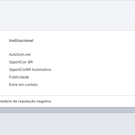
Institucional
AutoSom.net
SpportCar-BR
SpportCarBR Automotive
Publicidade
Entre em contato
mulário da reputação negativa