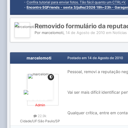
-
Confira tutorial para enviar fotos. Tão fácil quanto um CTRL+V.
-
Encontro SQFriends - sexta 3/julho/2026 19h~23h - Garag
Removido formulário da reputa
Por
marcelomoti
,
14 de Agosto de 2010
em
Notícias
marcelomoti
Postado em
14 de Agosto de 2010
Pessoal, removi a reputação neg
Vai ser mais difícil identificar
Admin
Qualquer crítica, entre em conta
22.9k
Cidade/UF:
São Paulo/SP