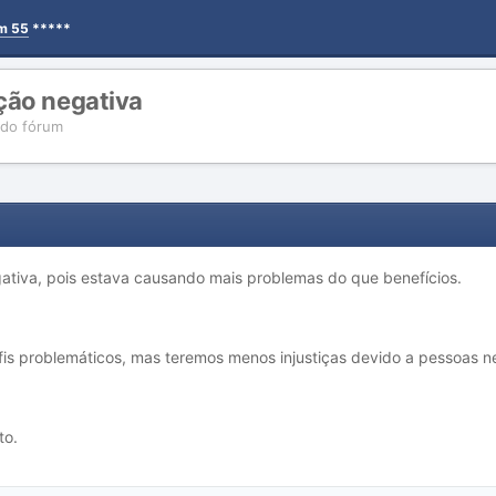
em 55
*****
ção negativa
 do fórum
ativa, pois estava causando mais problemas do que benefícios.
 perfis problemáticos, mas teremos menos injustiças devido a pessoas 
to.