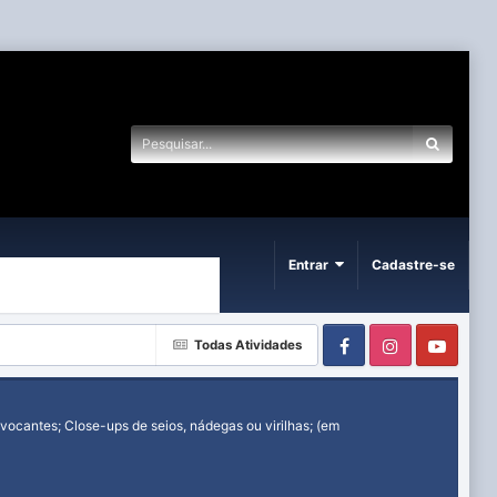
Entrar
Cadastre-se
Facebook
Instagram
Yout
Todas Atividades
ocantes; Close-ups de seios, nádegas ou virilhas; (em