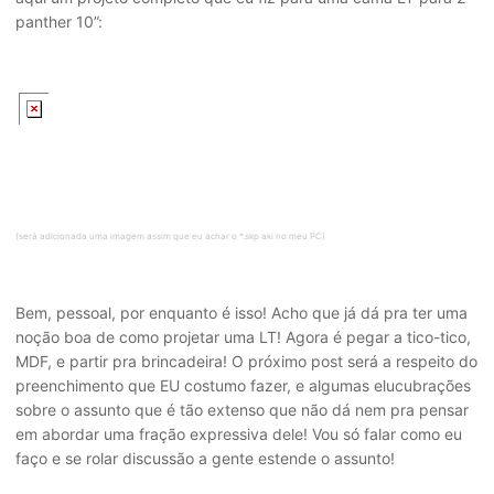
panther 10”:
(será adicionada uma imagem assim que eu achar o *.skp aki no meu PC)
Bem, pessoal, por enquanto é isso! Acho que já dá pra ter uma
noção boa de como projetar uma LT! Agora é pegar a tico-tico,
MDF, e partir pra brincadeira! O próximo post será a respeito do
preenchimento que EU costumo fazer, e algumas elucubrações
sobre o assunto que é tão extenso que não dá nem pra pensar
em abordar uma fração expressiva dele! Vou só falar como eu
faço e se rolar discussão a gente estende o assunto!