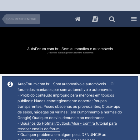
Som RESIDENCIAL
AutoForum.com.br - Som automotivo e automóveis
O fórum dos maníacos por som automotivo e automóveis
AutoForum.com.br - Som automotivo e automóveis - O
fórum dos maníacos por som automotivo e automóveis
- Proibido conteúdo impróprio para menores em tópicos
públicos: Nudez estrategicamente coberta; Roupas
transparentes; Poses obscenas ou provocantes; Close-ups
de seios, nádegas ou virilhas; (em cumprimento a normas do
Google) Qualquer desvio, denuncie ao
moderador
.
-
Usuários do Hotmail/Outlook/Msn - confira tutorial para
receber emails do fórum;
- Qualquer problema em algum post, DENUNCIE ao