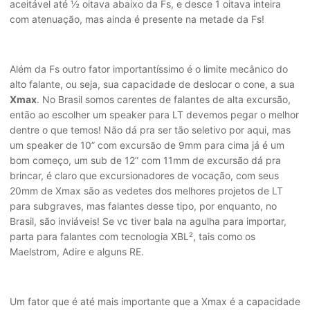
aceitável até ½ oitava abaixo da Fs, e desce 1 oitava inteira
com atenuação, mas ainda é presente na metade da Fs!
Além da Fs outro fator importantíssimo é o limite mecânico do
alto falante, ou seja, sua capacidade de deslocar o cone, a sua
Xmax
. No Brasil somos carentes de falantes de alta excursão,
então ao escolher um speaker para LT devemos pegar o melhor
dentre o que temos! Não dá pra ser tão seletivo por aqui, mas
um speaker de 10” com excursão de 9mm para cima já é um
bom começo, um sub de 12” com 11mm de excursão dá pra
brincar, é claro que excursionadores de vocação, com seus
20mm de Xmax são as vedetes dos melhores projetos de LT
para subgraves, mas falantes desse tipo, por enquanto, no
Brasil, são inviáveis! Se vc tiver bala na agulha para importar,
parta para falantes com tecnologia XBL², tais como os
Maelstrom, Adire e alguns RE.
Um fator que é até mais importante que a Xmax é a capacidade