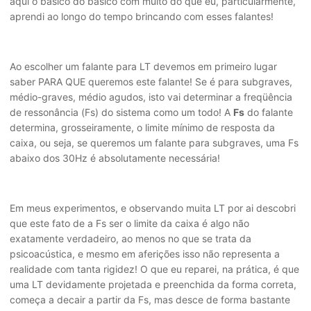
aqui o básico do básico com muito do que eu, particularmente,
aprendi ao longo do tempo brincando com esses falantes!
Ao escolher um falante para LT devemos em primeiro lugar
saber PARA QUE queremos este falante! Se é para subgraves,
médio-graves, médio agudos, isto vai determinar a freqüência
de ressonância (Fs) do sistema como um todo! A
Fs
do falante
determina, grosseiramente, o limite mínimo de resposta da
caixa, ou seja, se queremos um falante para subgraves, uma Fs
abaixo dos 30Hz é absolutamente necessária!
Em meus experimentos, e observando muita LT por ai descobri
que este fato de a Fs ser o limite da caixa é algo não
exatamente verdadeiro, ao menos no que se trata da
psicoacústica, e mesmo em aferições isso não representa a
realidade com tanta rigidez! O que eu reparei, na prática, é que
uma LT devidamente projetada e preenchida da forma correta,
começa a decair a partir da Fs, mas desce de forma bastante