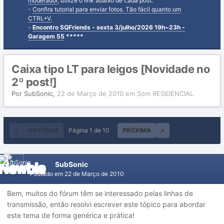
moderador
, utilize o link abaixo de cada post.
-
Confira tutorial para enviar fotos. Tão fácil quanto um
CTRL+V.
-
Encontro SQFriends - sexta 3/julho/2026 19h~23h -
Garagem 55
*****
Caixa tipo LT para leigos [Novidade no
2º post!]
Por
SubSonic
,
22 de Março de 2010
em
Som RESIDENCIAL
ANTERIOR
Página 1 de 10
PRÓXIMA
SubSonic
Postado em
22 de Março de 2010
Bem, muitos do fórum têm se interessado pelas linhas de
transmissão, então resolvi escrever este tópico para abordar
este tema de forma genérica e prática!