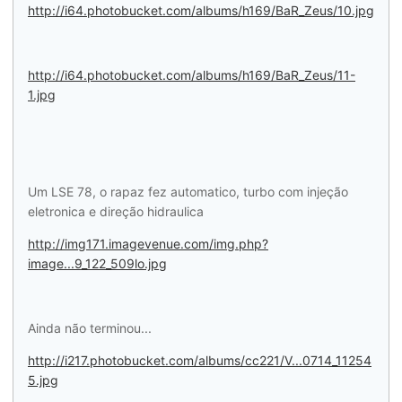
http://i64.photobucket.com/albums/h169/BaR_Zeus/10.jpg
http://i64.photobucket.com/albums/h169/BaR_Zeus/11-
1.jpg
Um LSE 78, o rapaz fez automatico, turbo com injeção
eletronica e direção hidraulica
http://img171.imagevenue.com/img.php?
image...9_122_509lo.jpg
Ainda não terminou...
http://i217.photobucket.com/albums/cc221/V...0714_11254
5.jpg