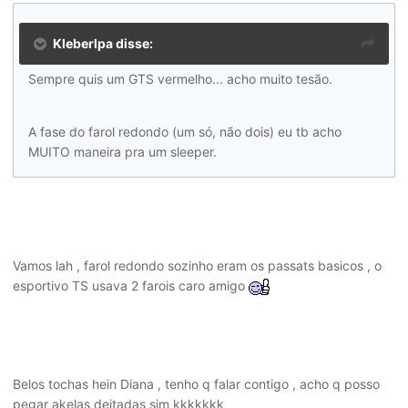
Kleberlpa disse:
Sempre quis um GTS vermelho... acho muito tesão.
A fase do farol redondo (um só, não dois) eu tb acho
MUITO maneira pra um sleeper.
Vamos lah , farol redondo sozinho eram os passats basicos , o
esportivo TS usava 2 farois caro amigo
Belos tochas hein Diana , tenho q falar contigo , acho q posso
pegar akelas deitadas sim kkkkkkk