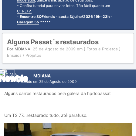
moderador
, utilize o link abaixo de cada post.
-
Confira tutorial para enviar fotos. Tão fácil quanto um
CTRL+V.
-
Encontro SQFriends - sexta 3/julho/2026 19h~23h -
Garagem 55
*****
Alguns Passat´s restaurados
Por
MDIANA
,
25 de Agosto de 2009
em
[ Fotos e Projetos ]
Ensaios / Projetos
MDIANA
Postado em
25 de Agosto de 2009
Alguns carros restaurados pela galera da hpdopassat
Um TS 77...restaurado tudo, até parafuso.