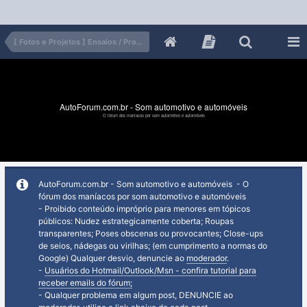
[ Fotos e Projetos ] Ensaios / Projetos
AutoForum.com.br - Som automotivo e automóveis
O fórum dos maníacos por som automotivo e automóveis
AutoForum.com.br - Som automotivo e automóveis - O
fórum dos maníacos por som automotivo e automóveis
- Proibido conteúdo impróprio para menores em tópicos
públicos: Nudez estrategicamente coberta; Roupas
transparentes; Poses obscenas ou provocantes; Close-ups
de seios, nádegas ou virilhas; (em cumprimento a normas do
Google) Qualquer desvio, denuncie ao
moderador
.
-
Usuários do Hotmail/Outlook/Msn - confira tutorial para
receber emails do fórum;
- Qualquer problema em algum post, DENUNCIE ao