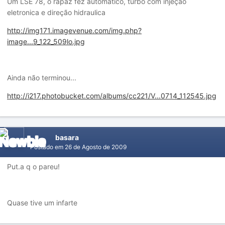
Um LSE 78, o rapaz fez automatico, turbo com injeção
eletronica e direção hidraulica
http://img171.imagevenue.com/img.php?
image...9_122_509lo.jpg
Ainda não terminou...
http://i217.photobucket.com/albums/cc221/V...0714_112545.jpg
basara
Postado em
26 de Agosto de 2009
Put.a q o pareu!
Quase tive um infarte