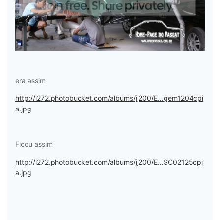
era assim
http://i272.photobucket.com/albums/jj200/E...gem1204cpi
a.jpg
Ficou assim
http://i272.photobucket.com/albums/jj200/E...SC02125cpi
a.jpg