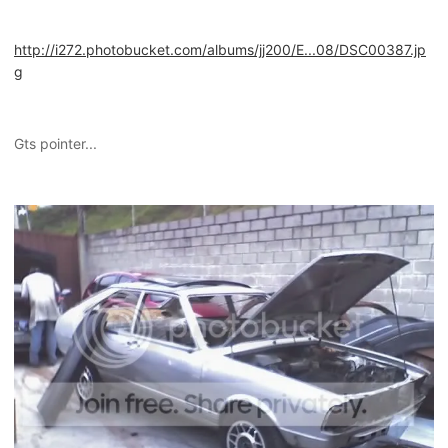
http://i272.photobucket.com/albums/jj200/E...08/DSC00387.jp
g
Gts pointer...