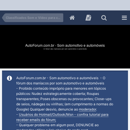
Classificados Som e Vídeo para carros
AutoForum.com.br - Som automotivo e automóveis
O fórum dos maníacos por som automotivo e automóveis
AutoForum.com.br - Som automotivo e automóveis - O
fórum dos maníacos por som automotivo e automóveis
- Proibido conteúdo impróprio para menores em tópicos
públicos: Nudez estrategicamente coberta; Roupas
transparentes; Poses obscenas ou provocantes; Close-ups
de seios, nádegas ou virilhas; (em cumprimento a normas do
Google) Qualquer desvio, denuncie ao
moderador
.
-
Usuários do Hotmail/Outlook/Msn - confira tutorial para
receber emails do fórum;
- Qualquer problema em algum post, DENUNCIE ao