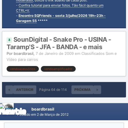
moderador
, utilize o link abaixo de cada post.
-
Confira tutorial para enviar fotos. Tão fácil quanto um
CTRL+V.
-
Encontro SQFriends - sexta 3/julho/2026 19h~23h -
Garagem 55
*****
SounDigital - Snake Pro - USINA -
Taramp'S - JFA - BANDA - e mais
Por
boardbrasil
,
7 de Janeiro de 2009
em
Classificados Som e
Vídeo para carros
vendoacessórios
vendoamplificador
ANTERIOR
Página 64 de 114
PRÓXIMA
boardbrasil
Postado em
2 de Março de 2012