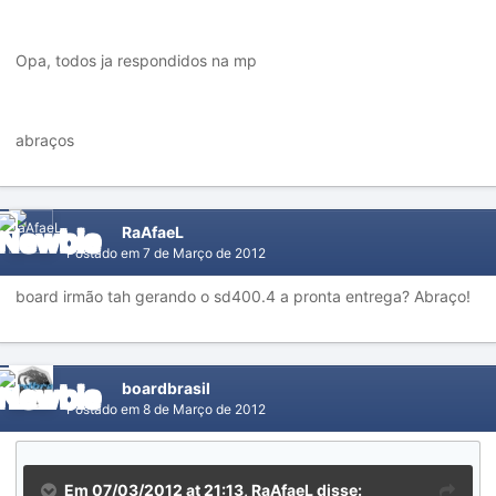
Opa, todos ja respondidos na mp
abraços
RaAfaeL
Postado em
7 de Março de 2012
board irmão tah gerando o sd400.4 a pronta entrega? Abraço!
boardbrasil
Postado em
8 de Março de 2012
Em 07/03/2012 at 21:13, RaAfaeL disse: