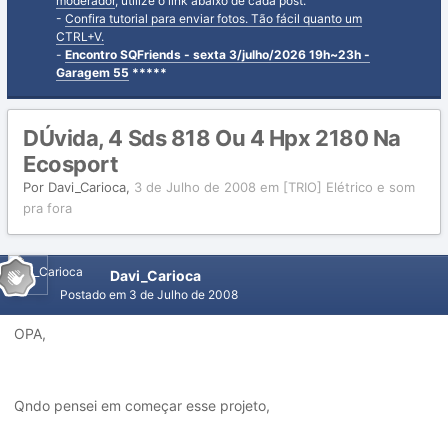
moderador
, utilize o link abaixo de cada post.
-
Confira tutorial para enviar fotos. Tão fácil quanto um
CTRL+V.
-
Encontro SQFriends - sexta 3/julho/2026 19h~23h -
Garagem 55
*****
DÚvida, 4 Sds 818 Ou 4 Hpx 2180 Na
Ecosport
Por
Davi_Carioca
,
3 de Julho de 2008
em
[TRIO] Elétrico e som
pra fora
Davi_Carioca
Postado em
3 de Julho de 2008
OPA,
Qndo pensei em começar esse projeto,