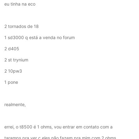
eu tinha na eco
2 tornados de 18
1 sd3000 q está a venda no forum
2 d405
2 st trynium
2 10pw3
1 pone
realmente,
errei, o t8500 é 1 ohms, vou entrar em contato com a
taramps pra ver c eles não fazem pra mim com 2 ohms.