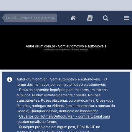
[TRIO] Elétrico e som pra fora
AutoForum.com.br - Som automotivo e automóveis
O fórum dos maníacos por som automotivo e automóveis
AutoForum.com.br - Som automotivo e automóveis - O
fórum dos maníacos por som automotivo e automóveis
- Proibido conteúdo impróprio para menores em tópicos
públicos: Nudez estrategicamente coberta; Roupas
transparentes; Poses obscenas ou provocantes; Close-ups
de seios, nádegas ou virilhas; (em cumprimento a normas do
Google) Qualquer desvio, denuncie ao
moderador
.
-
Usuários do Hotmail/Outlook/Msn - confira tutorial para
receber emails do fórum;
- Qualquer problema em algum post, DENUNCIE ao