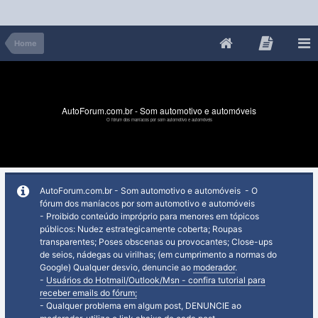
Home
AutoForum.com.br - Som automotivo e automóveis
O fórum dos maníacos por som automotivo e automóveis
AutoForum.com.br - Som automotivo e automóveis - O
fórum dos maníacos por som automotivo e automóveis
- Proibido conteúdo impróprio para menores em tópicos
públicos: Nudez estrategicamente coberta; Roupas
transparentes; Poses obscenas ou provocantes; Close-ups
de seios, nádegas ou virilhas; (em cumprimento a normas do
Google) Qualquer desvio, denuncie ao
moderador
.
-
Usuários do Hotmail/Outlook/Msn - confira tutorial para
receber emails do fórum;
- Qualquer problema em algum post, DENUNCIE ao