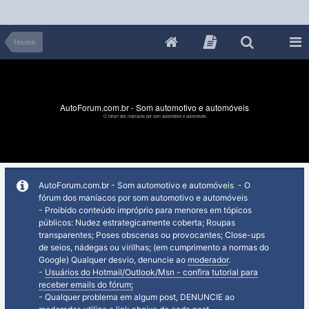
Home
AutoForum.com.br - Som automotivo e automóveis
O fórum dos maníacos por som automotivo e automóveis
AutoForum.com.br - Som automotivo e automóveis - O
fórum dos maníacos por som automotivo e automóveis
- Proibido conteúdo impróprio para menores em tópicos
públicos: Nudez estrategicamente coberta; Roupas
transparentes; Poses obscenas ou provocantes; Close-ups
de seios, nádegas ou virilhas; (em cumprimento a normas do
Google) Qualquer desvio, denuncie ao
moderador
.
-
Usuários do Hotmail/Outlook/Msn - confira tutorial para
receber emails do fórum;
- Qualquer problema em algum post, DENUNCIE ao