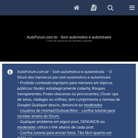
AutoForum.com.br - Som automotivo e automóveis
O fórum dos maníacos por som automotivo e automóveis
AutoForum.com.br - Som automotivo e automóveis - O
fórum dos maníacos por som automotivo e automóveis
- Proibido conteúdo impróprio para menores em tópicos
públicos: Nudez estrategicamente coberta; Roupas
transparentes; Poses obscenas ou provocantes; Close-ups
de seios, nádegas ou virilhas; (em cumprimento a normas do
Google) Qualquer desvio, denuncie ao
moderador
.
-
Usuários do Hotmail/Outlook/Msn - confira tutorial para
receber emails do fórum;
- Qualquer problema em algum post, DENUNCIE ao
moderador
, utilize o link abaixo de cada post.
-
Confira tutorial para enviar fotos. Tão fácil quanto um