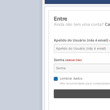
Entre
Ainda não tem uma conta?
Ca
Apelido do Usuário (não é email)
Senha
OBRIGATÓRIO
Lembrar dados
Não recomendado para computadore