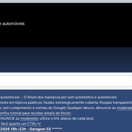
e automóveis
 automóveis - O fórum dos maníacos por som automotivo e automóveis
nores em tópicos públicos: Nudez estrategicamente coberta; Roupas transparen
as; (em cumprimento a normas do Google) Qualquer desvio, denuncie ao
moderad
fira tutorial para receber emails do fórum;
 DENUNCIE ao
moderador
, utilize o link abaixo de cada post.
ão fácil quanto um CTRL+V.
ho/2026 19h~23h - Garagem 55
*****