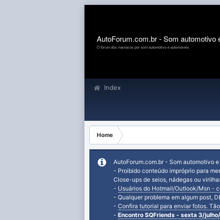
AutoForum.com.br - Som automotivo 
O fórum dos maníacos por som automotivo e automóveis
Index
Home
AutoForum.com.br - Som automotivo e
- Proibido conteúdo impróprio para me
Close-ups de seios, nádegas ou virilh
-
Usuários do Hotmail/Outlook/Msn - con
- Qualquer problema em algum post,
-
Confira tutorial para enviar fotos. T
-
Encontro SQFriends - sexta 3/jul