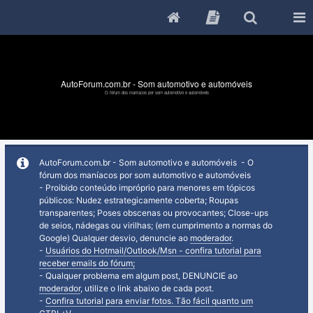
AutoForum.com.br - Som automotivo e automóveis
O fórum dos maníacos por som automotivo e automóveis
AutoForum.com.br - Som automotivo e automóveis - O
fórum dos maníacos por som automotivo e automóveis
- Proibido conteúdo impróprio para menores em tópicos
públicos: Nudez estrategicamente coberta; Roupas
transparentes; Poses obscenas ou provocantes; Close-ups
de seios, nádegas ou virilhas; (em cumprimento a normas do
Google) Qualquer desvio, denuncie ao
moderador
.
-
Usuários do Hotmail/Outlook/Msn - confira tutorial para
receber emails do fórum;
- Qualquer problema em algum post, DENUNCIE ao
moderador
, utilize o link abaixo de cada post.
-
Confira tutorial para enviar fotos. Tão fácil quanto um